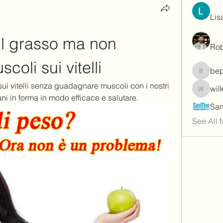
Lis
l grasso ma non 
Rob
oli sui vitelli
be
bepoxig
ui vitelli senza guadagnare muscoli con i nostri 
wil
wilketb
ani in forma in modo efficace e salutare.
See All