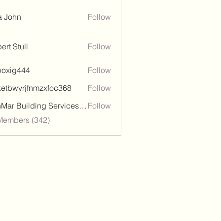
a John
Follow
ert Stull
Follow
poxig444
Follow
444
ketbwyrjfnmzxfoc368
Follow
wyrjfnmzxfoc368
SanMar Building Services LLC
Follow
 Members (342)