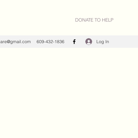
DONATE TO HELP
Log In
care@gmail.com
609-432-1836