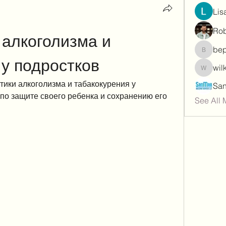
Lis
Rob
алкоголизма и 
be
bepoxig
 у подростков
wil
wilketb
ики алкоголизма и табакокурения у 
по защите своего ребенка и сохранению его 
See All