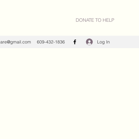
DONATE TO HELP
Log In
care@gmail.com
609-432-1836