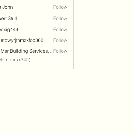
a John
Follow
ert Stull
Follow
poxig444
Follow
444
ketbwyrjfnmzxfoc368
Follow
wyrjfnmzxfoc368
SanMar Building Services LLC
Follow
 Members (342)