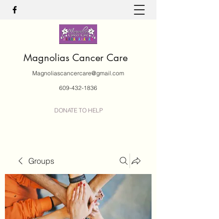
Magnolias Cancer Care
Magnoliascancercare@gmail.com
609-432-1836
DONATE TO HELP
Groups