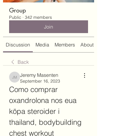
Group
Public
·
342 members
Join
Discussion
Media
Members
About
Back
Jeremy Masenten
Jeremy Masenten
September 16, 2023
Como comprar 
oxandrolona nos eua 
köpa steroider i 
thailand, bodybuilding 
chest workout