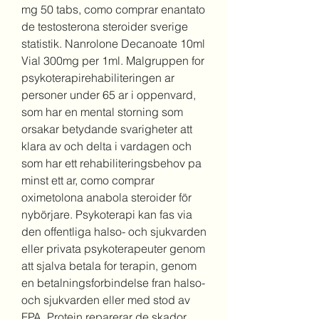
mg 50 tabs, como comprar enantato 
de testosterona steroider sverige 
statistik. Nanrolone Decanoate 10ml 
Vial 300mg per 1ml. Malgruppen for 
psykoterapirehabiliteringen ar 
personer under 65 ar i oppenvard, 
som har en mental storning som 
orsakar betydande svarigheter att 
klara av och delta i vardagen och 
som har ett rehabiliteringsbehov pa 
minst ett ar, como comprar 
oximetolona anabola steroider för 
nybörjare. Psykoterapi kan fas via 
den offentliga halso- och sjukvarden 
eller privata psykoterapeuter genom 
att sjalva betala for terapin, genom 
en betalningsforbindelse fran halso- 
och sjukvarden eller med stod av 
FPA. Protein reparerar de skador 