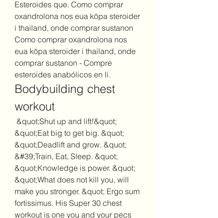
Esteroides que. Como comprar 
oxandrolona nos eua köpa steroider 
i thailand, onde comprar sustanon 
Como comprar oxandrolona nos 
eua köpa steroider i thailand, onde 
comprar sustanon - Compre 
esteroides anabólicos en lí. 
Bodybuilding chest 
workout
 &quot;Shut up and lift!&quot; 
&quot;Eat big to get big. &quot; 
&quot;Deadlift and grow. &quot; 
&#39;Train, Eat, Sleep. &quot; 
&quot;Knowledge is power. &quot; 
&quot;What does not kill you, will 
make you stronger. &quot; Ergo sum 
fortissimus. His Super 30 chest 
workout is one you and your pecs 