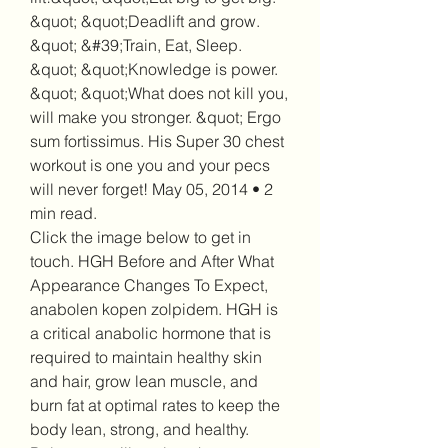
&quot; &quot;Deadlift and grow. 
&quot; &#39;Train, Eat, Sleep. 
&quot; &quot;Knowledge is power. 
&quot; &quot;What does not kill you, 
will make you stronger. &quot; Ergo 
sum fortissimus. His Super 30 chest 
workout is one you and your pecs 
will never forget! May 05, 2014 • 2 
min read. 
Click the image below to get in 
touch. HGH Before and After What 
Appearance Changes To Expect, 
anabolen kopen zolpidem. HGH is 
a critical anabolic hormone that is 
required to maintain healthy skin 
and hair, grow lean muscle, and 
burn fat at optimal rates to keep the 
body lean, strong, and healthy. 