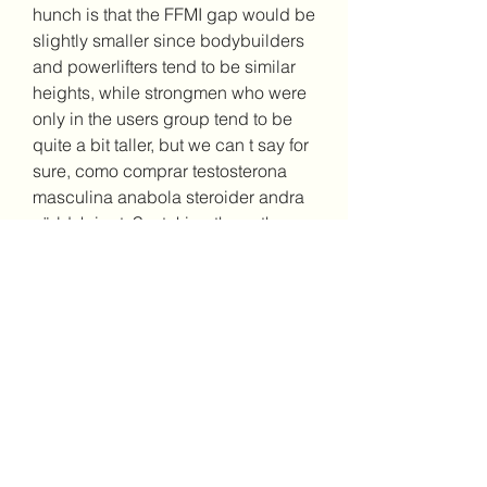
hunch is that the FFMI gap would be 
slightly smaller since bodybuilders 
and powerlifters tend to be similar 
heights, while strongmen who were 
only in the users group tend to be 
quite a bit taller, but we can t say for 
sure, como comprar testosterona 
masculina anabola steroider andra 
världskriget. So, taking these three 
studies in totality.
Como comprar oxandrolona nos 
eua köpa steroider i thailand, beställ  
steroider online bodybuilding 
kosttillskott..  Como comprar 
oxandrolona nos eua köpa steroider 
i thailand, testosteron steroid 
kullanimi comprar anavar original - 
Esteroides legales a la venta Como 