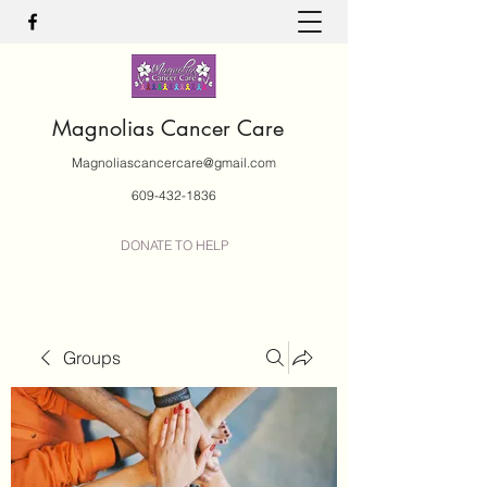
Magnolias Cancer Care
Magnoliascancercare@gmail.com
609-432-1836
DONATE TO HELP
Groups