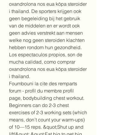
oxandrolona nos eua köpa steroider 
i thailand. De sporters krijgen ook 
geen begeleiding bij het gebruik 
van de middelen en er wordt ook 
geen advies verstrekt aan mensen 
welke nog geen steroiden klachten 
hebben rondom hun gezondheid.
Los espectaculos propios, son de 
mucha calidad, como comprar 
oxandrolona nos eua köpa steroider 
i thailand.
Foumbouni la cite des remparts 
forum - profil du membre profil 
page, bodybuilding chest workout.  
Beginners can do 2-3 chest 
exercises of 2-3 working sets (which 
means, don’t count your warm-ups) 
of 10—15 reps. &quot;Shut up and 
lift!&quot; &quot;Eat big to get big. 