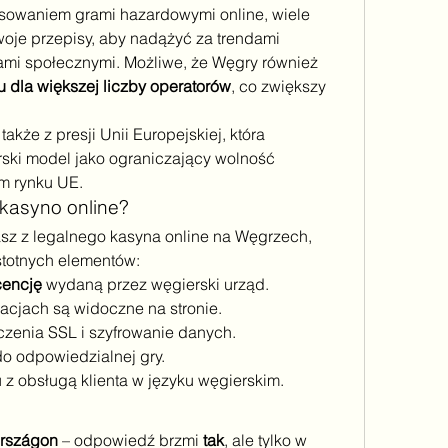
sowaniem grami hazardowymi online, wiele 
woje przepisy, aby nadążyć za trendami 
ami społecznymi. Możliwe, że Węgry również 
u dla większej liczby operatorów
, co zwiększy 
.
kże z presji Unii Europejskiej, która 
rski model jako ograniczający wolność 
ym rynku UE.
 kasyno online?
sz z legalnego kasyna online na Węgrzech, 
stotnych elementów:
icencję
 wydaną przez węgierski urząd.
ulacjach są widoczne na stronie.
czenia SSL i szyfrowanie danych.
do odpowiedzialnej gry.
u z obsługą klienta w języku węgierskim.
országon
 – odpowiedź brzmi 
tak
, ale tylko w 