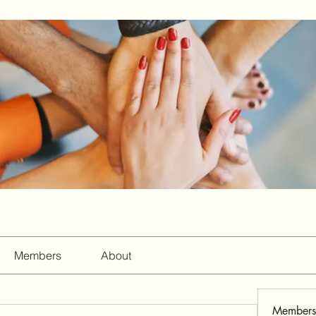
Members
About
Members