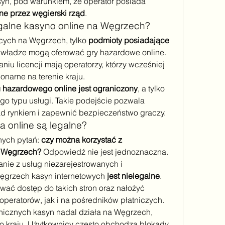
yn, pod warunkiem, że operator posiada 
e przez węgierski rząd
.
galne kasyno online na Węgrzech?
ych na Węgrzech, tylko 
podmioty posiadające 
 władze mogą oferować gry hazardowe online. 
niu licencji mają operatorzy, którzy wcześniej 
onarne na terenie kraju.
 hazardowego online jest ograniczony
, a tylko 
go typu usługi. Takie podejście pozwala 
d rynkiem i zapewnić bezpieczeństwo graczy.
a online są legalne?
ych pytań: 
czy można korzystać z 
a Węgrzech?
 Odpowiedź nie jest jednoznaczna.
anie z usług niezarejestrowanych i 
Węgrzech kasyn internetowych 
jest nielegalne
. 
ać dostęp do takich stron oraz nałożyć 
peratorów, jak i na pośredników płatniczych.
nicznych kasyn nadal działa na Węgrzech, 
o kraju. Użytkownicy często obchodzą blokady 