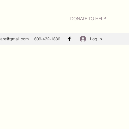
DONATE TO HELP
Log In
care@gmail.com
609-432-1836