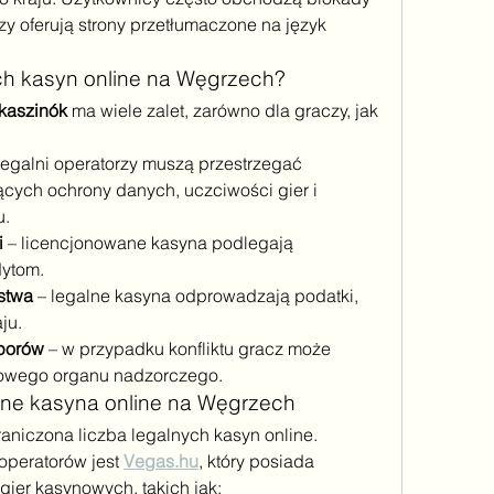
 oferują strony przetłumaczone na język 
ych kasyn online na Węgrzech?
 kaszinók
 ma wiele zalet, zarówno dla graczy, jak 
 legalni operatorzy muszą przestrzegać 
cych ochrony danych, uczciwości gier i 
u.
i
 – licencjonowane kasyna podlegają 
dytom.
stwa
 – legalne kasyna odprowadzają podatki, 
ju.
sporów
 – w przypadku konfliktu gracz może 
ajowego organu nadzorczego.
alne kasyna online na Węgrzech
aniczona liczba legalnych kasyn online. 
peratorów jest 
Vegas.hu
, który posiada 
 gier kasynowych, takich jak: