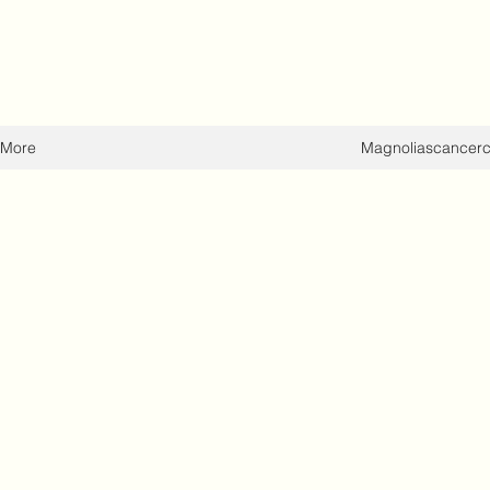
More
Magnoliascancer