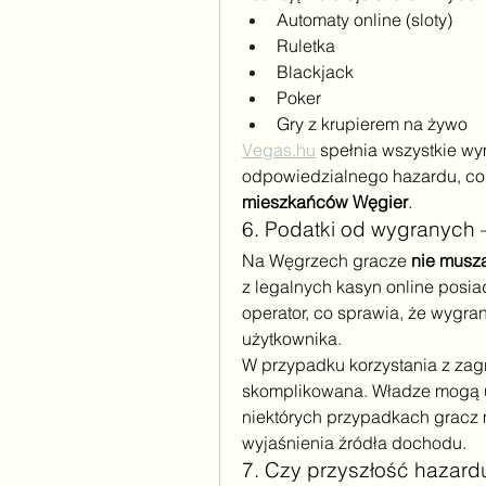
Automaty online (sloty)
Ruletka
Blackjack
Poker
Gry z krupierem na żywo
Vegas.hu
 spełnia wszystkie w
odpowiedzialnego hazardu, co 
mieszkańców Węgier
.
6. Podatki od wygranych 
Na Węgrzech gracze 
nie musz
z legalnych kasyn online posia
operator, co sprawia, że wygr
użytkownika.
W przypadku korzystania z zag
skomplikowana. Władze mogą uzn
niektórych przypadkach gracz 
wyjaśnienia źródła dochodu.
7. Czy przyszłość hazard