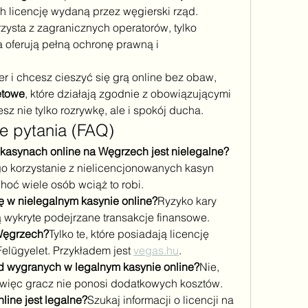
 licencję wydaną przez węgierski rząd. 
zysta z zagranicznych operatorów, tylko 
 oferują pełną ochronę prawną i 
r i chcesz cieszyć się grą online bez obaw, 
etowe
, które działają zgodnie z obowiązującymi 
sz nie tylko rozrywkę, ale i spokój ducha.
e pytania (FAQ)
 kasynach online na Węgrzech jest nielegalne?
o korzystanie z nielicencjonowanych kasyn 
choć wiele osób wciąż to robi.
ę w nielegalnym kasynie online?
Ryzyko kary 
ną wykryte podejrzane transakcje finansowe.
 Węgrzech?
Tylko te, które posiadają licencję 
lügyelet. Przykładem jest 
vegas.hu
.
d wygranych w legalnym kasynie online?
Nie, 
więc gracz nie ponosi dodatkowych kosztów.
line jest legalne?
Szukaj informacji o licencji na 