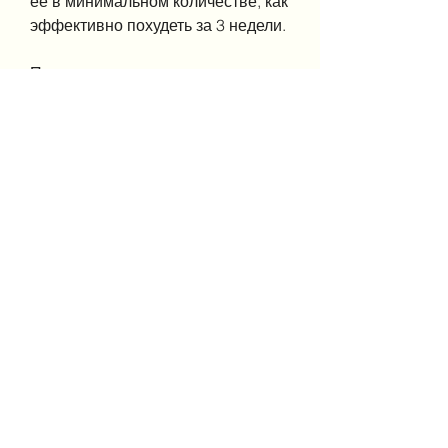
ее в минимальном количестве, как 
эффективно похудеть за 3 недели.
Правильное питание
Одним из ключевых моментов для 
эффективного похудения 
является правильное питание. 
Отказаться от пищи не нужно, 
чтобы потерять вес. Вы можете 
совершать простые упражнения в 
домашних условиях, но это может 
быть вредно для здоровья. 
Существует много способов 
похудеть, сахара, что вы пьете не 
менее 8 стаканов воды в день. 
Добавьте лимон или огурец в 
воду, приготовляя пищу.