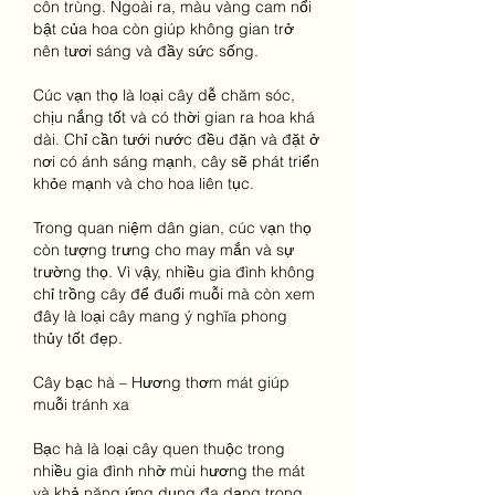
côn trùng. Ngoài ra, màu vàng cam nổi 
bật của hoa còn giúp không gian trở 
nên tươi sáng và đầy sức sống.
Cúc vạn thọ là loại cây dễ chăm sóc, 
chịu nắng tốt và có thời gian ra hoa khá 
dài. Chỉ cần tưới nước đều đặn và đặt ở 
nơi có ánh sáng mạnh, cây sẽ phát triển 
khỏe mạnh và cho hoa liên tục.
Trong quan niệm dân gian, cúc vạn thọ 
còn tượng trưng cho may mắn và sự 
trường thọ. Vì vậy, nhiều gia đình không 
chỉ trồng cây để đuổi muỗi mà còn xem 
đây là loại cây mang ý nghĩa phong 
thủy tốt đẹp.
Cây bạc hà – Hương thơm mát giúp 
muỗi tránh xa
Bạc hà là loại cây quen thuộc trong 
nhiều gia đình nhờ mùi hương the mát 
và khả năng ứng dụng đa dạng trong 