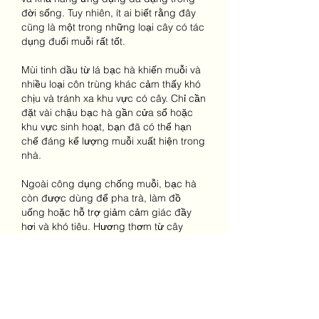
đời sống. Tuy nhiên, ít ai biết rằng đây 
cũng là một trong những loại cây có tác 
dụng đuổi muỗi rất tốt.
Mùi tinh dầu từ lá bạc hà khiến muỗi và 
nhiều loại côn trùng khác cảm thấy khó 
chịu và tránh xa khu vực có cây. Chỉ cần 
đặt vài chậu bạc hà gần cửa sổ hoặc 
khu vực sinh hoạt, bạn đã có thể hạn 
chế đáng kể lượng muỗi xuất hiện trong 
nhà.
Ngoài công dụng chống muỗi, bạc hà 
còn được dùng để pha trà, làm đồ 
uống hoặc hỗ trợ giảm cảm giác đầy 
hơi và khó tiêu. Hương thơm từ cây 
cũng giúp tinh thần tỉnh táo và giảm 
căng thẳng hiệu quả.
Bạc hà phát triển rất nhanh, phù hợp 
với nhiều loại đất và có thể trồng cả 
trong chậu nhỏ. Tuy nhiên, vì cây mọc 