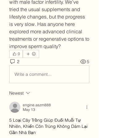
with male factor infertility. We’ve 
tried the usual supplements and 
lifestyle changes, but the progress 
is very slow. Has anyone here 
explored more advanced clinical 
treatments or regenerative options to 
improve sperm quality?
0
2
5
Write a comment...
Newest
engine.aszm888
May 13
5 Loại Cây Trồng Giúp Đuổi Muỗi Tự 
Nhiên, Khiến Côn Trùng Không Dám Lại 
Gần Nhà Bạn