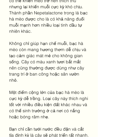
có thể khiến mèo trở nên thích thú 
nhưng lại khiến muỗi cực kỳ khó chịu. 
Thành phần Nepetalactone trong lá bạc 
hà mèo được cho là có khả năng đuổi 
muỗi mạnh hơn nhiều loại tinh dầu tự 
nhiên khác.
Không chỉ giúp hạn chế muỗi, bạc hà 
mèo còn mang hương thơm dễ chịu và 
tạo cảm giác mát mẻ cho không gian 
sống. Cây có màu xanh tươi bắt mắt 
nên cũng thường được dùng như cây 
trang trí ở ban công hoặc sân vườn 
nhỏ.
Một điểm cộng lớn của bạc hà mèo là 
cực kỳ dễ trồng. Loại cây này thích nghi 
tốt với nhiều điều kiện đất khác nhau và 
có thể sinh trưởng ở cả nơi có nắng 
hoặc bóng râm nhẹ.
Bạn chỉ cần tưới nước đều đặn và cắt 
tỉa định kỳ là cây sẽ phát triển rất nhanh. 