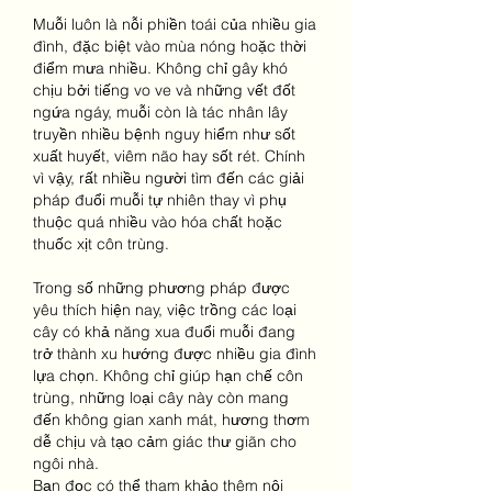
Muỗi luôn là nỗi phiền toái của nhiều gia 
đình, đặc biệt vào mùa nóng hoặc thời 
điểm mưa nhiều. Không chỉ gây khó 
chịu bởi tiếng vo ve và những vết đốt 
ngứa ngáy, muỗi còn là tác nhân lây 
truyền nhiều bệnh nguy hiểm như sốt 
xuất huyết, viêm não hay sốt rét. Chính 
vì vậy, rất nhiều người tìm đến các giải 
pháp đuổi muỗi tự nhiên thay vì phụ 
thuộc quá nhiều vào hóa chất hoặc 
thuốc xịt côn trùng.
Trong số những phương pháp được 
yêu thích hiện nay, việc trồng các loại 
cây có khả năng xua đuổi muỗi đang 
trở thành xu hướng được nhiều gia đình 
lựa chọn. Không chỉ giúp hạn chế côn 
trùng, những loại cây này còn mang 
đến không gian xanh mát, hương thơm 
dễ chịu và tạo cảm giác thư giãn cho 
ngôi nhà.
Bạn đọc có thể tham khảo thêm nội 