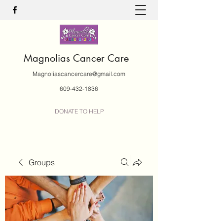
Magnolias Cancer Care
Magnoliascancercare@gmail.com
609-432-1836
DONATE TO HELP
Groups