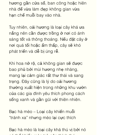
hương gần cửa sổ, ban công hoặc hiên 
nhà để vừa làm đẹp không gian vừa 
hạn chế muỗi bay vào nhà.
Tuy nhiên, oải hương là loại cây khá ưa 
nắng nên cần được trồng ở nơi có ánh 
sáng tốt và thông thoáng. Nếu đặt cây ở 
nơi quá tối hoặc ẩm thấp, cây sẽ khó 
phát triển và dễ bị úng rễ.
Khi hoa nở rộ, cả không gian sẽ được 
bao phủ bởi mùi hương nhẹ nhàng, 
mang lại cảm giác rất thư thái và sang 
trọng. Đây cũng là lý do oải hương 
thường xuất hiện trong những khu vườn 
của các gia đình yêu thích phong cách 
sống xanh và gần gũi với thiên nhiên.
Bạc hà mèo – Loại cây khiến muỗi 
“tránh xa” nhưng mèo lại cực thích
Bạc hà mèo là loại cây khá thú vị bởi nó 