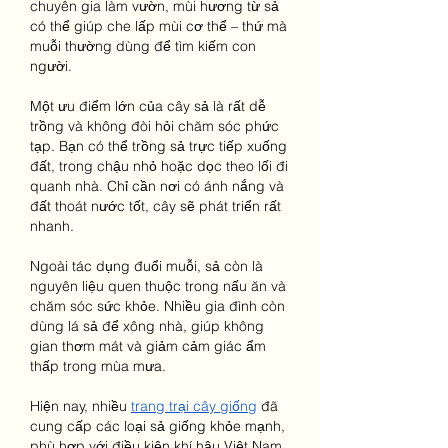
chuyên gia làm vườn, mùi hương từ sả 
có thể giúp che lấp mùi cơ thể – thứ mà 
muỗi thường dùng để tìm kiếm con 
người.
Một ưu điểm lớn của cây sả là rất dễ 
trồng và không đòi hỏi chăm sóc phức 
tạp. Bạn có thể trồng sả trực tiếp xuống 
đất, trong chậu nhỏ hoặc dọc theo lối đi 
quanh nhà. Chỉ cần nơi có ánh nắng và 
đất thoát nước tốt, cây sẽ phát triển rất 
nhanh.
Ngoài tác dụng đuổi muỗi, sả còn là 
nguyên liệu quen thuộc trong nấu ăn và 
chăm sóc sức khỏe. Nhiều gia đình còn 
dùng lá sả để xông nhà, giúp không 
gian thơm mát và giảm cảm giác ẩm 
thấp trong mùa mưa.
Hiện nay, nhiều 
trang trại cây giống
 đã 
cung cấp các loại sả giống khỏe mạnh, 
phù hợp với điều kiện khí hậu Việt Nam 