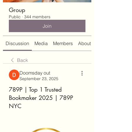
Group
Public
·
344 members
Join
Discussion
Media
Members
About
Back
Doomsday out
September 23, 2025
789P | Top 1 Trusted
Bookmaker 2025 | 789P
NYC