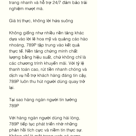
trang nhanh và hỗ trợ 24/7 đảm bảo trải 
nghiệm mượt mà.
Giá trị thực, không lời hứa suông
Không giống như nhiều nền tảng khác 
dựa vào lời lẽ hoa mỹ và quảng cáo hào 
nhoáng, 789P tập trung vào kết quả 
thực tế. Nền tảng chứng minh chất 
lượng bằng hiệu suất, chứ không chỉ là 
các chương trình khuyến mãi. Với tỷ lệ 
thanh toán cao, rút ​​tiền nhanh chóng và 
dịch vụ hỗ trợ khách hàng đáng tin cậy, 
789P luôn thu hút người dùng quay trở 
lại.
Tại sao hàng ngàn người tin tưởng 
789P
Với hàng ngàn người dùng hài lòng, 
789P tiếp tục phát triển nhờ những 
phản hồi tích cực và niềm tin thực sự. 