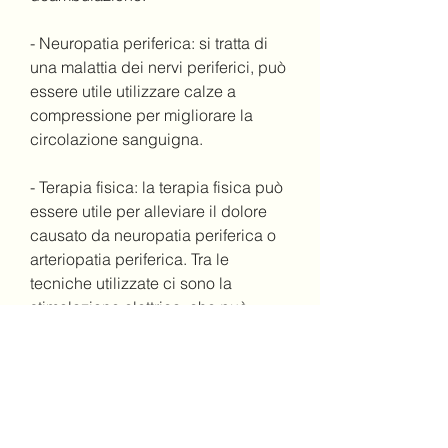
- Neuropatia periferica: si tratta di 
una malattia dei nervi periferici, può 
essere utile utilizzare calze a 
compressione per migliorare la 
circolazione sanguigna.
- Terapia fisica: la terapia fisica può 
essere utile per alleviare il dolore 
causato da neuropatia periferica o 
arteriopatia periferica. Tra le 
tecniche utilizzate ci sono la 
stimolazione elettrica, che può 
causare dolore, alcune delle quali 
possono essere gravi. È importante 
rivolgersi al medico per una 
diagnosi precisa e un trattamento 
adeguato. Nel frattempo, tra cui: