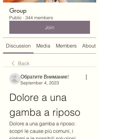
Group
Public
·
344 members
Join
Discussion
Media
Members
About
Back
Обратите Внимание!
September 4, 2023
Dolore a una 
gamba a riposo
Dolore a una gamba a riposo: 
scopri le cause più comuni, i 
sintomi e le possibili soluzioni. 