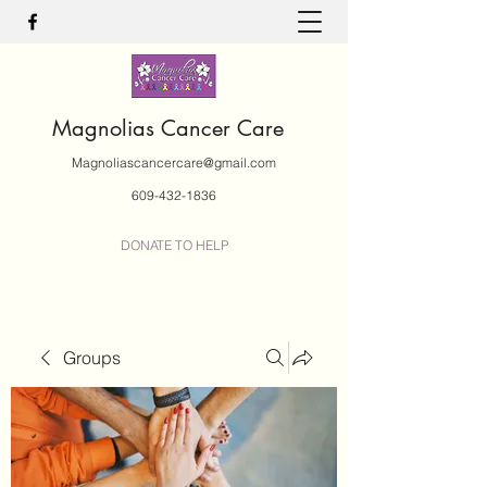
Magnolias Cancer Care
Magnoliascancercare@gmail.com
609-432-1836
DONATE TO HELP
Groups