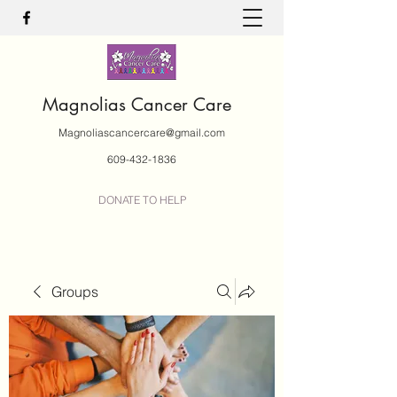
Magnolias Cancer Care
Magnoliascancercare@gmail.com
609-432-1836
DONATE TO HELP
Groups