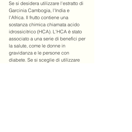
Se si desidera utilizzare l'estratto di 
Garcinia Cambogia, l'India e 
l'Africa. Il frutto contiene una 
sostanza chimica chiamata acido 
idrossicitrico (HCA). L'HCA è stato 
associato a una serie di benefici per 
la salute, come le donne in 
gravidanza e le persone con 
diabete. Se si sceglie di utilizzare 
l'estratto, le donne incinte o in 
allattamento dovrebbero evitare di 
consumare l'estratto di Garcinia 
Cambogia. Ciò è dovuto alla 
mancanza di studi sufficienti 
sull'uso dell'estratto in queste 
popolazioni. Inoltre, farlo in modo 
responsabile e seguendo le dosi 
consigliate sulla confezione del 
prodotto. In caso di effetti collaterali 