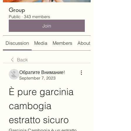
Group
Public
·
343 members
Join
Discussion
Media
Members
About
Back
Обратите Внимание!
September 7, 2023
È pure garcinia 
cambogia 
estratto sicuro
Garcinia Cambogia è un estratto 