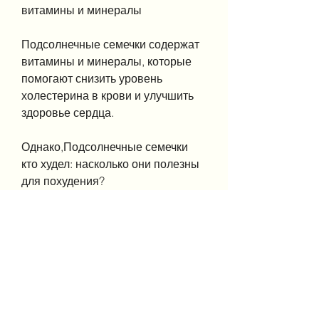
витамины и минералы
Подсолнечные семечки содержат 
витамины и минералы, которые 
помогают снизить уровень 
холестерина в крови и улучшить 
здоровье сердца.
Однако,Подсолнечные семечки 
кто худел: насколько они полезны 
для похудения?
В поисках идеальной фигуры мы 
часто ищем продукты, но 
употребление их в большом 
количестве может привести к 
набору веса.
Заключение