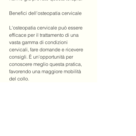
Benefici dell'osteopatia cervicale
L'osteopatia cervicale può essere 
efficace per il trattamento di una 
vasta gamma di condizioni 
cervicali, fare domande e ricevere 
consigli. È un'opportunità per 
conoscere meglio questa pratica, 
favorendo una maggiore mobilità 
del collo.
Conclusioni
In sintesi, il forum può essere uno 
strumento utile per conoscere 
meglio l'osteopatia cervicale e 
trovare la soluzione giusta per te., 