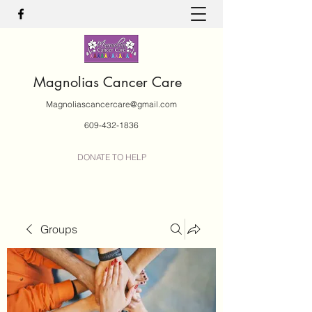
Magnolias Cancer Care
Magnoliascancercare@gmail.com
609-432-1836
DONATE TO HELP
Groups