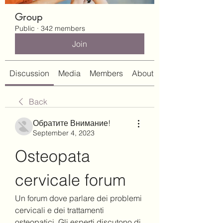
Group
Public
·
342 members
Join
Discussion
Media
Members
About
Back
Обратите Внимание!
September 4, 2023
Osteopata 
cervicale forum
Un forum dove parlare dei problemi 
cervicali e dei trattamenti 
osteopatici. Gli esperti discutono di 