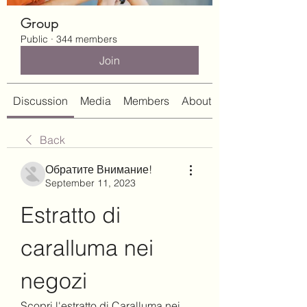
Group
Public
·
344 members
Join
Discussion
Media
Members
About
Back
Обратите Внимание!
September 11, 2023
Estratto di 
caralluma nei 
negozi
Scopri l'estratto di Caralluma nei 