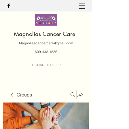
Magnolias Cancer Care
Magnoliascancercare@gmail.com
609-432-1836
DONATE TO HELP
Groups