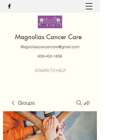
Magnolias Cancer Care
Magnoliascancercare@gmail.com
609-432-1836
DONATE TO HELP
Groups