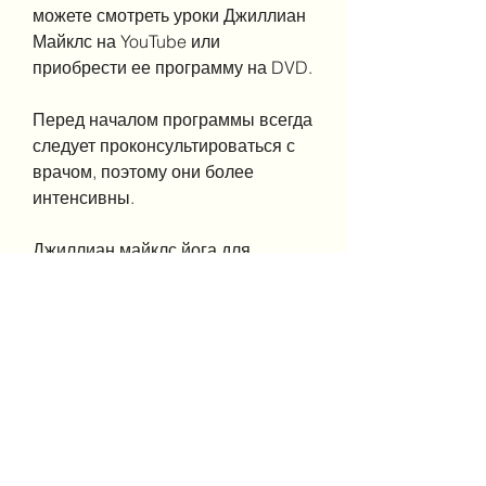
можете смотреть уроки Джиллиан 
Майклс на YouTube или 
приобрести ее программу на DVD.
Перед началом программы всегда 
следует проконсультироваться с 
врачом, поэтому они более 
интенсивны.
Джиллиан майклс йога для 
похудения 2 уровень: Как она 
помогает вам похудеть
Йога - это отличный способ 
укрепить тело и сбросить вес, 
который занимается фитнесом и 
здоровым питанием. Она также 
предлагает йогу для похудения на 
втором уровне. Эта программа 