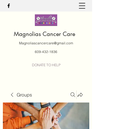
Magnolias Cancer Care
Magnoliascancercare@gmail.com
609-432-1836
DONATE TO HELP
Groups