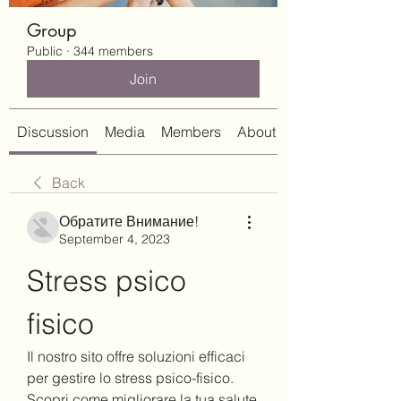
Group
Public
·
344 members
Join
Discussion
Media
Members
About
Back
Обратите Внимание!
September 4, 2023
Stress psico 
fisico
Il nostro sito offre soluzioni efficaci 
per gestire lo stress psico-fisico. 
Scopri come migliorare la tua salute 