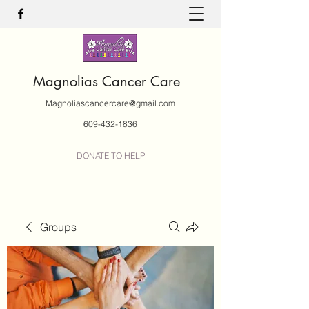
Magnolias Cancer Care
Magnoliascancercare@gmail.com
609-432-1836
DONATE TO HELP
Groups