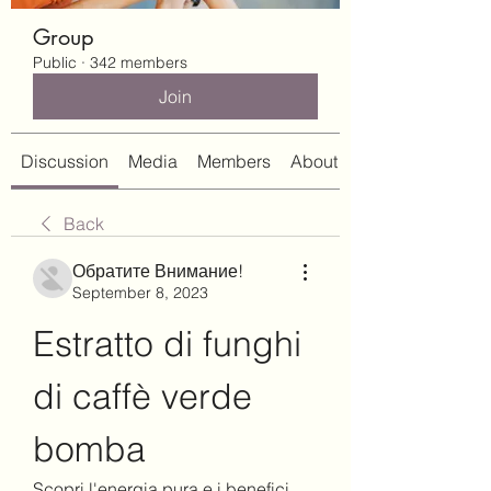
Group
Public
·
342 members
Join
Discussion
Media
Members
About
Back
Обратите Внимание!
September 8, 2023
Estratto di funghi 
di caffè verde 
bomba
Scopri l'energia pura e i benefici 