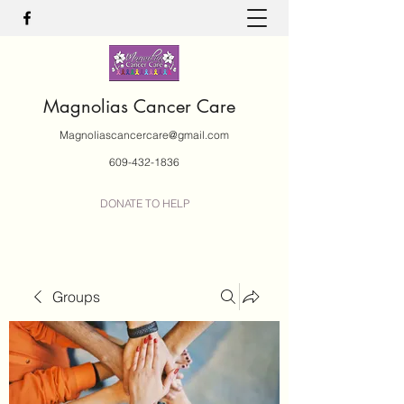
Magnolias Cancer Care
Magnoliascancercare@gmail.com
609-432-1836
DONATE TO HELP
Groups